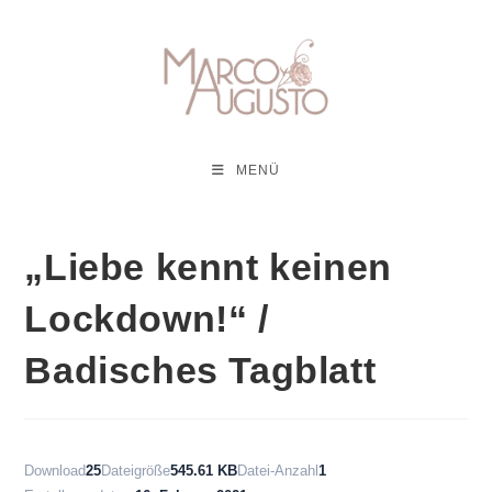
Zum
Inhalt
springen
MENÜ
„Liebe kennt keinen
Lockdown!“ /
Badisches Tagblatt
Download
25
Dateigröße
545.61 KB
Datei-Anzahl
1