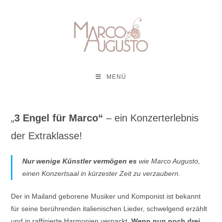
Zum
Inhalt
springen
MENÜ
„
3 Engel für Marco“
– ein Konzerterlebnis
der Extraklasse!
Nur wenige Künstler vermögen es
wie Marco Augusto,
einen Konzertsaal in kürzester Zeit zu verzaubern.
Der in Mailand geborene Musiker und Komponist ist bekannt
für seine berührenden italienischen Lieder, schwelgend erzählt
und in raffinierte Harmonien verpackt.
Wenn nun noch drei